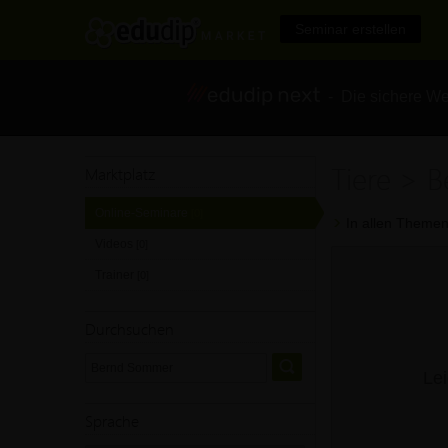
Seminar erstellen
- Die sichere We
Tiere > 
Marktplatz
Online-Seminare
[0]
In allen Themen
Videos
[0]
Trainer
[0]
Durchsuchen
Lei
Sprache