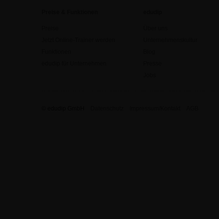
Preise & Funktionen
edudip
Preise
Über uns
Jetzt Online-Trainer werden
Unternehmenskultur
Funktionen
Blog
edudip für Unternehmen
Presse
Jobs
© edudip GmbH
Datenschutz
Impressum/Kontakt
AGB