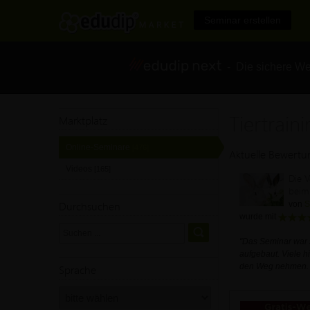
Seminar erstellen
- Die sichere We
Tiertrain
Marktplatz
Online-Seminare
[476]
Aktuelle Bewert
Videos
[165]
Die 
beim 
Durchsuchen
von
S
wurde mit
"Das Seminar war se
aufgebaut. Viele hi
Sprache
den Weg nehmen