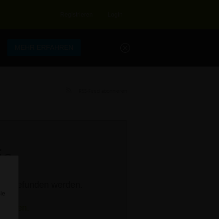
Registrieren
Login
.
MEHR ERFAHREN
RSS-Feed abonnieren
s.
rage gefunden werden.
Sie
stellen.