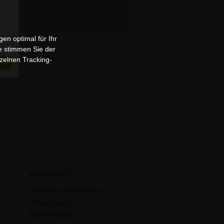
en optimal für Ihr
e stimmen Sie der
zelnen Tracking-
n
Noch Fragen?
Hier finden Sie Antworten &
Hilfestellungen:
Zum Hilfecenter