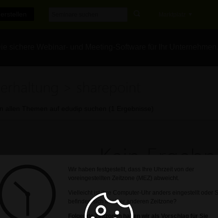
erstellen
Marktplatz
e sichere Webinar- und Meeting-Software für Ihr Unternehmen
ierhaltung > sharepoint
In allen Themen auf edudip suchen (1 Ergebnisse)
Kein Ergebni
Wir haben festgestellt, dass Ihre Uhrzeit von der
voreingestellten Zeitzone (MEZ) abweicht.
Leider konnte kein Ergebnis zu Ihrer Suchanf
Vielleicht ist Ihre Computer-Uhr anders eingestellt oder 
befinden sich in einer anderen Zeitzone?
Jetzt selbst ein Online-Seminar er
Folgende Zeitzonen haben wir als Vorschlag für Sie