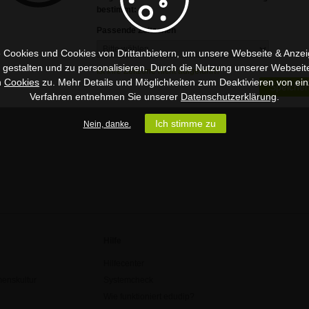
bestimmt:
Passende Zeitzonen
 Cookies und Cookies von Drittanbietern, um unsere Webseite & Anzeig
u gestalten und zu personalisieren. Durch die Nutzung unserer Webseit
Ist Ihre Zeitzone nicht aufgeführt?
n
Cookies
zu. Mehr Details und Möglichkeiten zum Deaktivieren von ein
Speicher
Verfahren entnehmen Sie unserer
Datenschutzerklärung
.
Ich stimme zu
Nein, danke.
Hilfe
Hilfecenter
enskultur
Systemcheck
Wie funktioniert edudip?