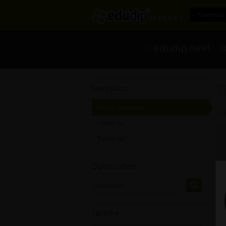
Seminar 
- Di
T
Marktplatz
Online-Seminare
[0]
Videos
[0]
Trainer
[0]
Durchsuchen
Sprache