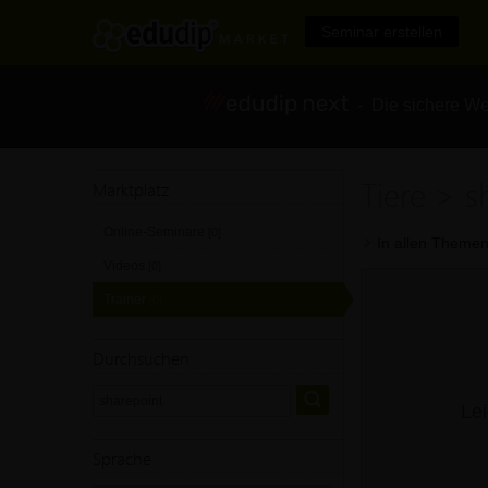
Seminar erstellen
- Die sichere We
Tiere > s
Marktplatz
Online-Seminare
[0]
In allen Themen
Videos
[0]
Trainer
[0]
Durchsuchen
Lei
Sprache