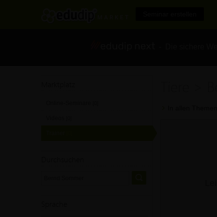
Seminar erstellen
- Die sichere We
Tiere > 
Marktplatz
Online-Seminare
[0]
In allen Themen
Videos
[0]
Trainer
[0]
Durchsuchen
Lei
Sprache