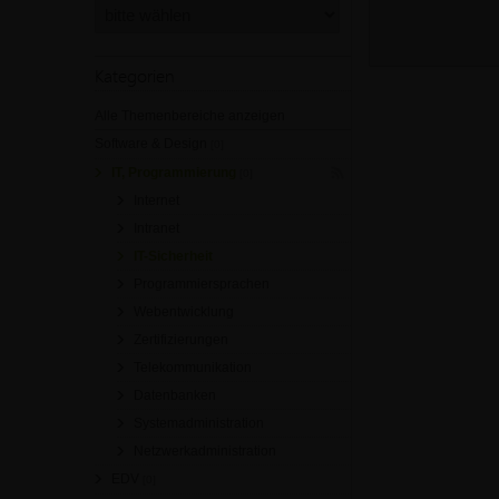
Kategorien
Alle Themenbereiche anzeigen
Software & Design
[0]
IT, Programmierung
[0]
Internet
Intranet
IT-Sicherheit
Programmiersprachen
Webentwicklung
Zertifizierungen
Telekommunikation
Datenbanken
Systemadministration
Netzwerkadministration
EDV
[0]