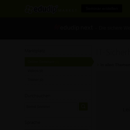
Seminar erstellen
- Die sichere We
IT-Siche
Marktplatz
Online-Seminare
[0]
In allen Themen
Videos
[0]
Trainer
[0]
Durchsuchen
Lei
Sprache