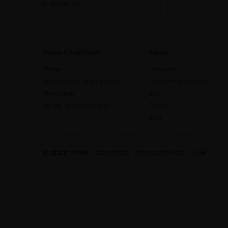
Design
[0]
Preise & Funktionen
edudip
Preise
Über uns
Jetzt Online-Trainer werden
Unternehmenskultur
Funktionen
Blog
edudip für Unternehmen
Presse
Jobs
© edudip GmbH
Datenschutz
Impressum/Kontakt
AGB