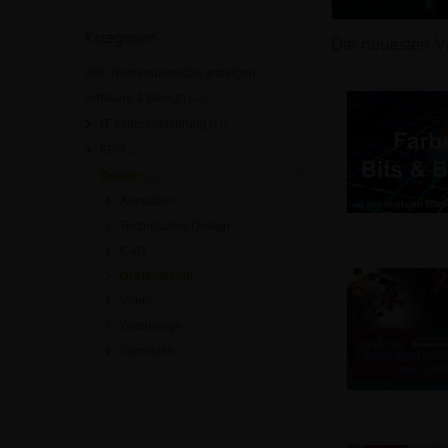
Kategorien
Die neuesten V
Alle Themenbereiche anzeigen
Software & Design
[44]
IT, Programmierung
[11]
EDV
[22]
Design
[11]
Animation
Technisches Design
CAD
Grafikdesign
Video
Webdesign
Sonstiges