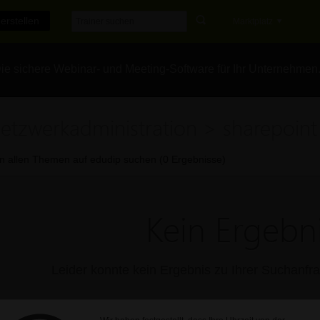
erstellen
Marktplatz
e sichere Webinar- und Meeting-Software für Ihr Unternehmen
etzwerkadministration > sharepoint
In allen Themen auf edudip suchen (0 Ergebnisse)
Kein Ergebni
Leider konnte kein Ergebnis zu Ihrer Suchanf