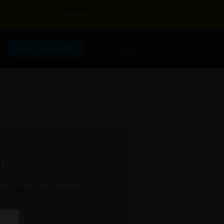
Registrieren
Login
.
MEHR ERFAHREN
s.
rage gefunden werden.