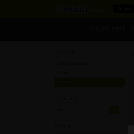
Seminar 
- Di
N
Marktplatz
Online-Seminare
[0]
Videos
[0]
Trainer
[0]
Durchsuchen
Sprache