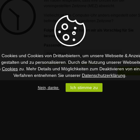
Wir haben festgestellt, dass Ihre Uhrzeit von der
voreingestellten Zeitzone (MEZ) abweicht.
Vielleicht ist Ihre Computer-Uhr anders eingestellt oder 
befinden sich in einer anderen Zeitzone?
Folgende Zeitzonen haben wir als Vorschlag für Sie
bestimmt:
Passende Zeitzonen
 Cookies und Cookies von Drittanbietern, um unsere Webseite & Anzeig
u gestalten und zu personalisieren. Durch die Nutzung unserer Webseit
Ist Ihre Zeitzone nicht aufgeführt?
n
Cookies
zu. Mehr Details und Möglichkeiten zum Deaktivieren von ein
Speicher
Verfahren entnehmen Sie unserer
Datenschutzerklärung
.
Ich stimme zu
Nein, danke.