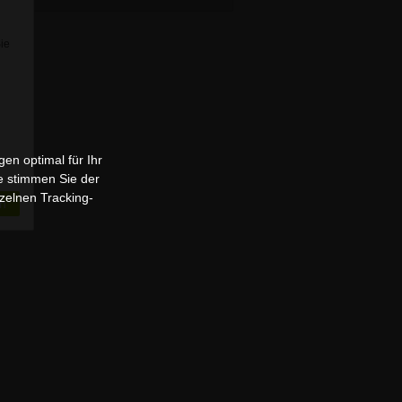
Sie
en optimal für Ihr
e stimmen Sie der
zelnen Tracking-
n