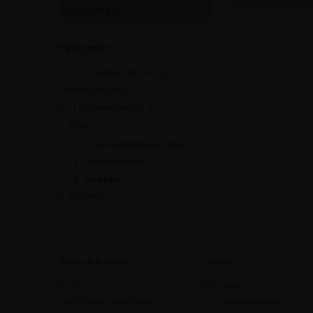
Kategorien
Alle Themenbereiche anzeigen
Software & Design
[0]
IT, Programmierung
[0]
EDV
[0]
Anwendungsprogramme
Betriebssysteme
Sonstiges
Design
[0]
Preise & Funktionen
edudip
Preise
Über uns
Jetzt Online-Trainer werden
Unternehmenskultur