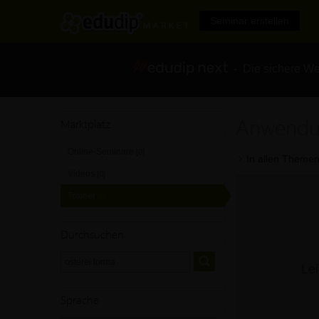
Seminar erstellen
- Die sichere We
Anwendu
Marktplatz
Online-Seminare
[0]
In allen Themen
Videos
[0]
Trainer
[0]
Durchsuchen
Lei
Sprache