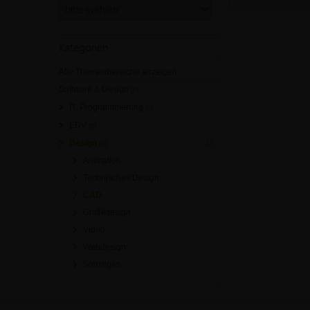
Kategorien
Alle Themenbereiche anzeigen
Software & Design
[0]
IT, Programmierung
[0]
EDV
[0]
Design
[0]
Animation
Technisches Design
CAD
Grafikdesign
Video
Webdesign
Sonstiges