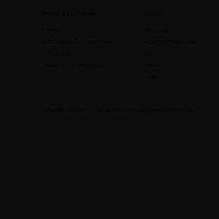
Preise & Funktionen
edudip
Preise
Über uns
Jetzt Online-Trainer werden
Unternehmenskultur
Funktionen
Blog
edudip für Unternehmen
Presse
Jobs
© edudip GmbH
Datenschutz
Impressum/Kontakt
AGB