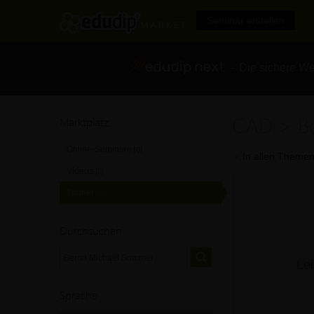
Seminar erstellen
- Die sichere We
CAD > B
Marktplatz
Online-Seminare
[0]
In allen Themen
Videos
[0]
Trainer
[0]
Durchsuchen
Lei
Sprache