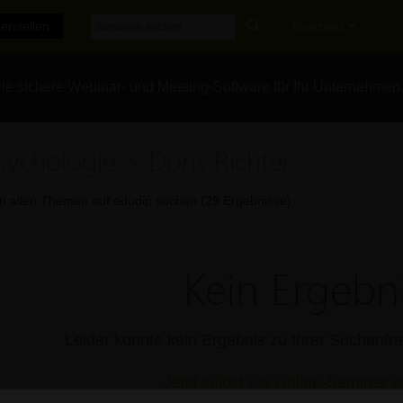
erstellen
Marktplatz
e sichere Webinar- und Meeting-Software für Ihr Unternehmen
sychologie > Doris Richter
In allen Themen auf edudip suchen (29 Ergebnisse)
Kein Ergebni
Leider konnte kein Ergebnis zu Ihrer Suchanf
Jetzt selbst ein Online-Seminar er