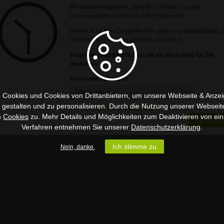
Wir haben festgestellt, dass Ihre Uhrzeit von der
voreingestellten Zeitzone (MEZ) abweicht.
Vielleicht ist Ihre Computer-Uhr anders eingestellt oder 
befinden sich in einer anderen Zeitzone?
Folgende Zeitzonen haben wir als Vorschlag für Sie
bestimmt:
Passende Zeitzonen
 Cookies und Cookies von Drittanbietern, um unsere Webseite & Anzeig
u gestalten und zu personalisieren. Durch die Nutzung unserer Webseit
Ist Ihre Zeitzone nicht aufgeführt?
n
Cookies
zu. Mehr Details und Möglichkeiten zum Deaktivieren von ein
Speicher
Verfahren entnehmen Sie unserer
Datenschutzerklärung
.
Ich stimme zu
Nein, danke.