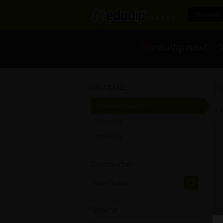
Seminar 
- Di
P
Marktplatz
Online-Seminare
[0]
Videos
[0]
Trainer
[0]
Durchsuchen
Sprache