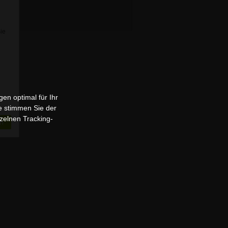
Sie
en optimal für Ihr
e stimmen Sie der
zelnen Tracking-
n