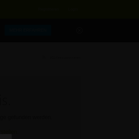
Registrieren
Login
.
MEHR ERFAHREN
RSS-Feed abonnieren
s.
rage gefunden werden.
stellen.