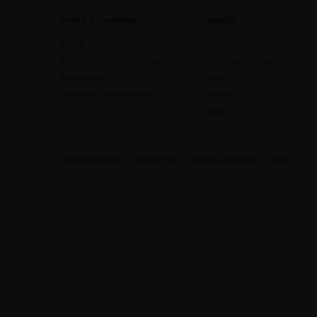
Preise & Funktionen
edudip
Preise
Über uns
Jetzt Online-Trainer werden
Unternehmenskultur
Funktionen
Blog
edudip für Unternehmen
Presse
Jobs
© edudip GmbH
Datenschutz
Impressum/Kontakt
AGB