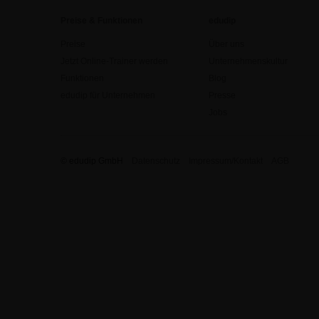
Preise & Funktionen
edudip
Preise
Über uns
Jetzt Online-Trainer werden
Unternehmenskultur
Funktionen
Blog
edudip für Unternehmen
Presse
Jobs
© edudip GmbH
Datenschutz
Impressum/Kontakt
AGB