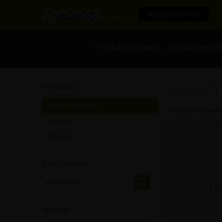
Seminar erstellen
- Die sichere We
Spanisch
Marktplatz
Online-Seminare
[0]
In allen Themen
Videos
[0]
Trainer
[0]
Durchsuchen
Lei
Sprache