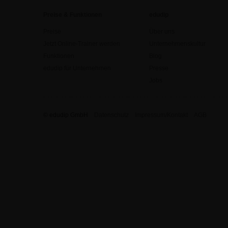
Preise & Funktionen
edudip
Preise
Über uns
Jetzt Online-Trainer werden
Unternehmenskultur
Funktionen
Blog
edudip für Unternehmen
Presse
Jobs
© edudip GmbH
Datenschutz
Impressum/Kontakt
AGB