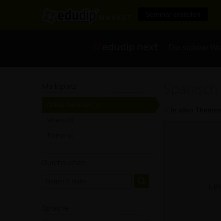
Seminar erstellen
- Die sichere We
Spanisch
Marktplatz
Online-Seminare
[0]
In allen Themen
Videos
[0]
Trainer
[0]
Durchsuchen
Lei
Sprache