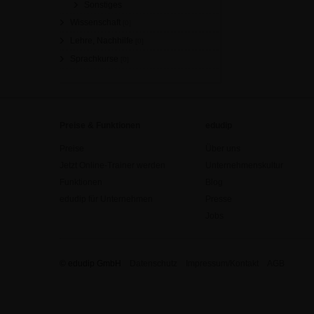
Sonstiges
Wissenschaft
[0]
Lehre, Nachhilfe
[0]
Sprachkurse
[0]
Preise & Funktionen
edudip
Preise
Über uns
Jetzt Online-Trainer werden
Unternehmenskultur
Funktionen
Blog
edudip für Unternehmen
Presse
Jobs
© edudip GmbH
Datenschutz
Impressum/Kontakt
AGB