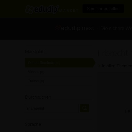
Seminar erstellen
- Die sichere We
Erbrecht 
Marktplatz
Online-Seminare
[0]
In allen Themen
Videos
[0]
Trainer
[0]
Durchsuchen
Lei
Sprache