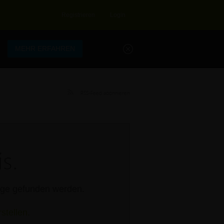
Registrieren
Login
.
MEHR ERFAHREN
RSS-Feed abonnieren
s.
rage gefunden werden.
stellen.