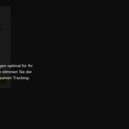
Sie
en optimal für Ihr
e stimmen Sie der
zelnen Tracking-
n