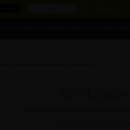
erstellen
Marktplatz
e sichere Webinar- und Meeting-Software für Ihr Unternehmen
rdkunde > Doris Richter
In allen Themen auf edudip suchen (29 Ergebnisse)
Kein Ergebni
Leider konnte kein Ergebnis zu Ihrer Suchanf
Jetzt selbst ein Online-Seminar er