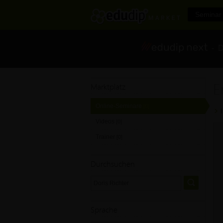
Seminar 
- Di
E
Marktplatz
Online-Seminare
[0]
Videos
[0]
Trainer
[0]
Durchsuchen
Sprache