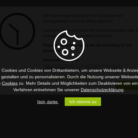
Wir haben festgestellt, dass Ihre Uhrzeit von der
voreingestellten Zeitzone (MEZ) abweicht.
Vielleicht ist Ihre Computer-Uhr anders eingestellt oder 
befinden sich in einer anderen Zeitzone?
Folgende Zeitzonen haben wir als Vorschlag für Sie
bestimmt:
Passende Zeitzonen
 Cookies und Cookies von Drittanbietern, um unsere Webseite & Anzeig
u gestalten und zu personalisieren. Durch die Nutzung unserer Webseit
Ist Ihre Zeitzone nicht aufgeführt?
n
Cookies
zu. Mehr Details und Möglichkeiten zum Deaktivieren von ein
Speicher
Verfahren entnehmen Sie unserer
Datenschutzerklärung
.
Ich stimme zu
Nein, danke.