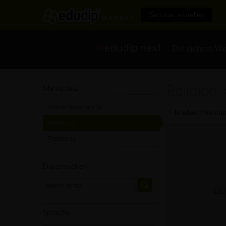
Seminar erstellen
- Die sichere We
Religion 
Marktplatz
Online-Seminare
[0]
In allen Themen
Videos
[0]
Trainer
[0]
Durchsuchen
Lei
Sprache