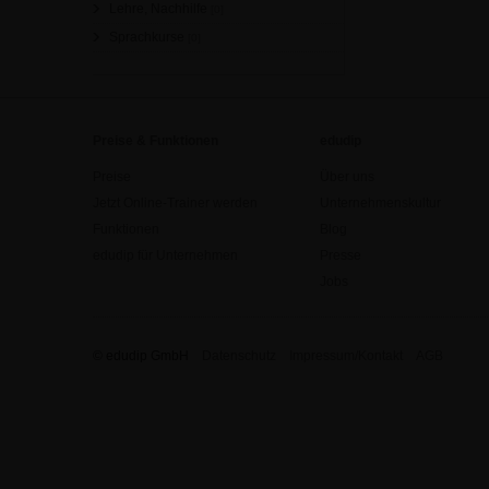
Lehre, Nachhilfe
[0]
Sprachkurse
[0]
Preise & Funktionen
edudip
Preise
Über uns
Jetzt Online-Trainer werden
Unternehmenskultur
Funktionen
Blog
edudip für Unternehmen
Presse
Jobs
© edudip GmbH
Datenschutz
Impressum/Kontakt
AGB