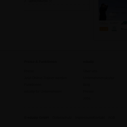
Sprachkurse
[2]
Preise & Funktionen
edudip
Preise
Über uns
Jetzt Online-Trainer werden
Unternehmenskultur
Funktionen
Blog
edudip für Unternehmen
Presse
Jobs
© edudip GmbH
Datenschutz
Impressum/Kontakt
AGB