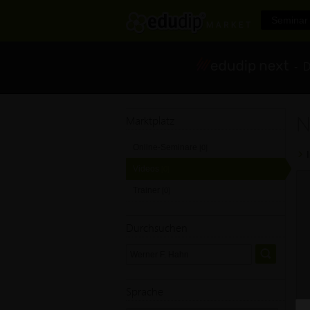
Seminar 
- Di
N
Marktplatz
Online-Seminare
[0]
Videos
[0]
Trainer
[0]
Durchsuchen
Sprache