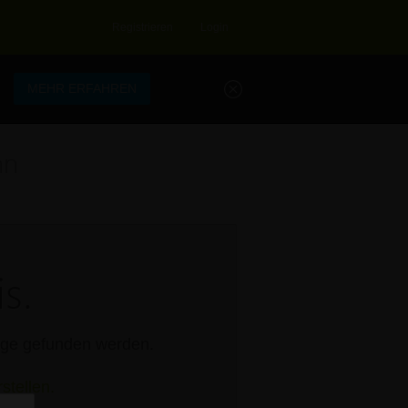
Registrieren
Login
.
MEHR ERFAHREN
hn
s.
rage gefunden werden.
stellen.