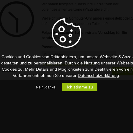
Wir haben festgestellt, dass Ihre Uhrzeit von der
voreingestellten Zeitzone (MEZ) abweicht.
Vielleicht ist Ihre Computer-Uhr anders eingestellt oder 
befinden sich in einer anderen Zeitzone?
Folgende Zeitzonen haben wir als Vorschlag für Sie
bestimmt:
Passende Zeitzonen
 Cookies und Cookies von Drittanbietern, um unsere Webseite & Anzeig
u gestalten und zu personalisieren. Durch die Nutzung unserer Webseit
Ist Ihre Zeitzone nicht aufgeführt?
n
Cookies
zu. Mehr Details und Möglichkeiten zum Deaktivieren von ein
Speicher
Verfahren entnehmen Sie unserer
Datenschutzerklärung
.
Ich stimme zu
Nein, danke.