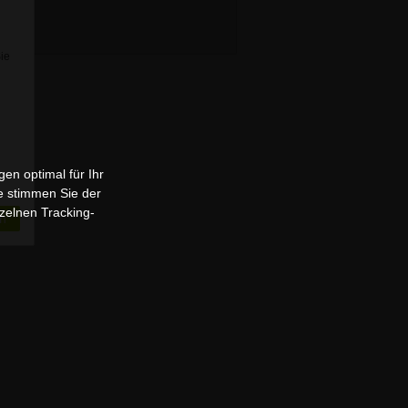
Sie
en optimal für Ihr
e stimmen Sie der
zelnen Tracking-
n