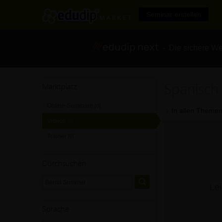
Seminar erstellen
- Die sichere We
Spanisch
Marktplatz
Online-Seminare
[0]
In allen Themen
Videos
[0]
Trainer
[0]
Durchsuchen
Lei
Sprache