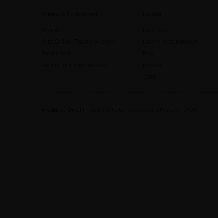
Preise & Funktionen
edudip
Preise
Über uns
Jetzt Online-Trainer werden
Unternehmenskultur
Funktionen
Blog
edudip für Unternehmen
Presse
Jobs
© edudip GmbH
Datenschutz
Impressum/Kontakt
AGB