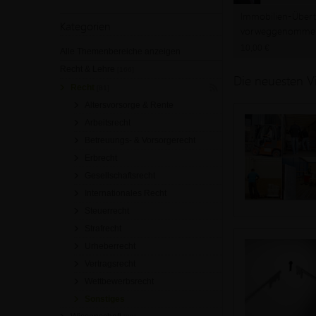
Immobilien-Über
Kategorien
vorweggenommen
optimal gestalten
10,00 €
Alle Themenbereiche anzeigen
Recht & Lehre
[166]
Die neuesten V
Recht
[81]
Altersvorsorge & Rente
Arbeitsrecht
Betreuungs- & Vorsorgerecht
Erbrecht
Gesellschaftsrecht
Internationales Recht
Steuerrecht
Strafrecht
Urheberrecht
Vertragsrecht
Wettbewerbsrecht
Sonstiges