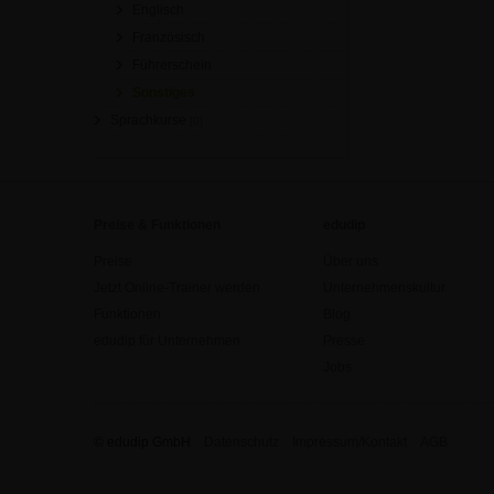
Englisch
Französisch
Führerschein
Sonstiges
Sprachkurse
[0]
Preise & Funktionen
edudip
Preise
Über uns
Jetzt Online-Trainer werden
Unternehmenskultur
Funktionen
Blog
edudip für Unternehmen
Presse
Jobs
© edudip GmbH
Datenschutz
Impressum/Kontakt
AGB