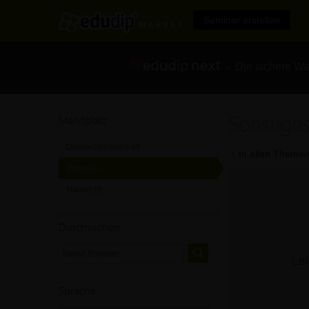
Seminar erstellen
- Die sichere We
Sonstige
Marktplatz
Online-Seminare
[0]
In allen Themen
Videos
[0]
Trainer
[0]
Durchsuchen
Lei
Sprache