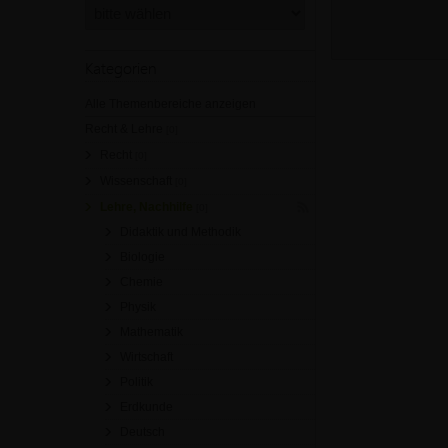
Kategorien
Alle Themenbereiche anzeigen
Recht & Lehre
[0]
Recht
[0]
Wissenschaft
[0]
Lehre, Nachhilfe
[0]
Didaktik und Methodik
Biologie
Chemie
Physik
Mathematik
Wirtschaft
Politik
Erdkunde
Deutsch