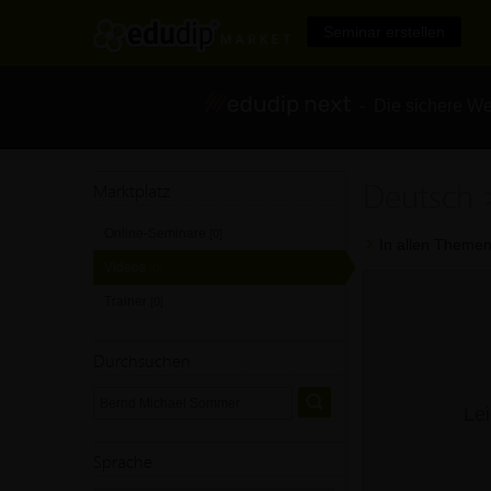
Seminar erstellen
- Die sichere We
Deutsch 
Marktplatz
Online-Seminare
[0]
In allen Themen
Videos
[0]
Trainer
[0]
Durchsuchen
Lei
Sprache