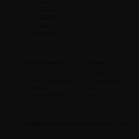
Englisch
Französisch
Führerschein
Sonstiges
Sprachkurse
[0]
Preise & Funktionen
edudip
Preise
Über uns
Jetzt Online-Trainer werden
Unternehmenskultur
Funktionen
Blog
edudip für Unternehmen
Presse
Jobs
© edudip GmbH
Datenschutz
Impressum/Kontakt
AGB