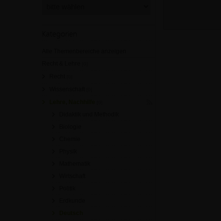
Kategorien
Alle Themenbereiche anzeigen
Recht & Lehre
[0]
Recht
[0]
Wissenschaft
[0]
Lehre, Nachhilfe
[0]
Didaktik und Methodik
Biologie
Chemie
Physik
Mathematik
Wirtschaft
Politik
Erdkunde
Deutsch