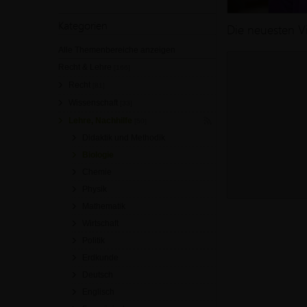
Kategorien
Die neuesten V
Alle Themenbereiche anzeigen
Recht & Lehre
[166]
Recht
[81]
Wissenschaft
[33]
Lehre, Nachhilfe
[50]
Didaktik und Methodik
Biologie
Chemie
Physik
Mathematik
Wirtschaft
Politik
Erdkunde
Deutsch
Englisch