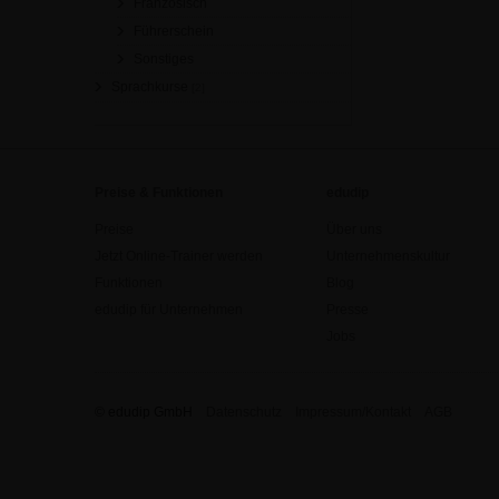
Französisch
Führerschein
Sonstiges
Sprachkurse
[2]
Preise & Funktionen
edudip
Preise
Über uns
Jetzt Online-Trainer werden
Unternehmenskultur
Funktionen
Blog
edudip für Unternehmen
Presse
Jobs
© edudip GmbH
Datenschutz
Impressum/Kontakt
AGB