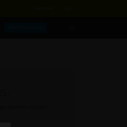
Registrieren
Login
.
MEHR ERFAHREN
s.
rage gefunden werden.