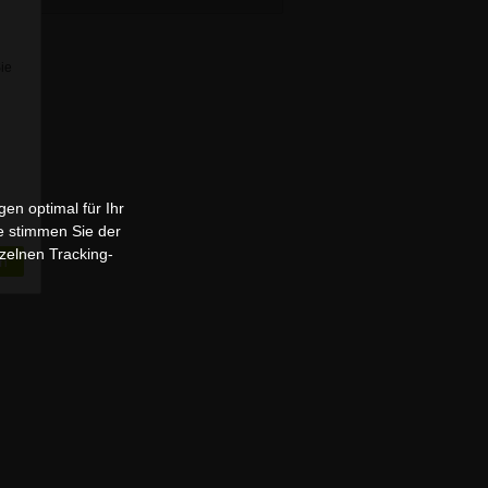
Sie
en optimal für Ihr
e stimmen Sie der
zelnen Tracking-
n