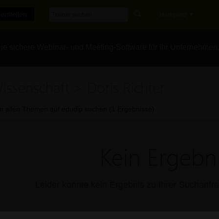
erstellen
Marktplatz
e sichere Webinar- und Meeting-Software für Ihr Unternehmen
issenschaft > Doris Richter
In allen Themen auf edudip suchen (1 Ergebnisse)
Kein Ergebni
Leider konnte kein Ergebnis zu Ihrer Suchanf