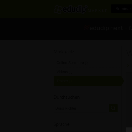
Seminar 
- Di
W
Marktplatz
Online-Seminare
[0]
Videos
[0]
Trainer
[0]
Durchsuchen
Sprache