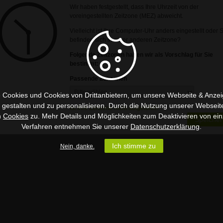
Wir haben festgestellt, dass Ihre Uhrzeit von der
voreingestellten Zeitzone (MEZ) abweicht.
Vielleicht ist Ihre Computer-Uhr anders eingestellt oder 
befinden sich in einer anderen Zeitzone?
Folgende Zeitzonen haben wir als Vorschlag für Sie
bestimmt:
Passende Zeitzonen
 Cookies und Cookies von Drittanbietern, um unsere Webseite & Anzeig
u gestalten und zu personalisieren. Durch die Nutzung unserer Webseit
Ist Ihre Zeitzone nicht aufgeführt?
n
Cookies
zu. Mehr Details und Möglichkeiten zum Deaktivieren von ein
Speicher
Verfahren entnehmen Sie unserer
Datenschutzerklärung
.
Ich stimme zu
Nein, danke.