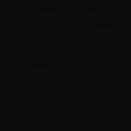
Preise & Funktionen
edudip
Preise
Über uns
Jetzt Online-Trainer werden
Unternehmenskultur
Funktionen
Blog
edudip für Unternehmen
Presse
Jobs
© edudip GmbH
Datenschutz
Impressum/Kontakt
AGB