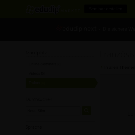
Seminar erstellen
- Die sichere We
Französi
Marktplatz
Online-Seminare
[0]
In allen Themen
Videos
[0]
Trainer
[0]
Durchsuchen
Lei
Sprache