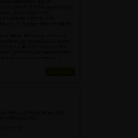
usatzqualifikationen sind wir
t, Haftungsrecht, Versicherungsrecht, Recht
ienrecht sowie im Bereich der
s, wie auch in den Bereichen der
sbarkeit in besonderer Weise spezialisiert.
chtete Kanzlei, die Privatpersonen sowie
rtritt Derzeit sind ab dem 01.1.2020 sechs
e und mittelständische Unternehmen, ihre
mmern und Vereine außergerichtlich berät
d in Wirtschaftsmediationen vertritt.
Zum Profil
besondere zu den Bereichen Elternzeit,
ung, Aufhebungsvertrag.
t Mutterschutz