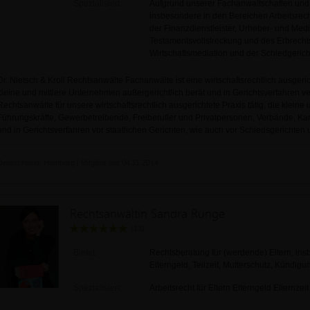
Spezialisiert:
Aufgrund unserer Fachanwaltschaften und Z
insbesondere in den Bereichen Arbeitsrech
der Finanzdienstleister, Urheber- und Med
Testamentsvollstreckung und des Erbrecht
Wirtschaftsmediation und der Schiedgericht
Dr. Nietsch & Kroll Rechtsanwälte Fachanwälte ist eine wirtschaftsrechtlich ausgeri
kleine und mittlere Unternehmen außergerichtlich berät und in Gerichtsverfahren ve
Rechtsanwälte für unsere wirtschaftsrechtlich ausgerichtete Praxis tätig, die klein
Führungskräfte, Gewerbetreibende, Freiberufler und Privatpersonen, Verbände, Ka
und in Gerichtsverfahren vor staatlichen Gerichten, wie auch vor Schiedsgerichten un
Deutschland, Hamburg | Mitglied seit 04.11.2014
Rechtsanwältin Sandra Runge
(13)
Bietet:
Rechtsberatung für (werdende) Eltern, ins
Elterngeld, Teilzeit, Mutterschutz, Kündig
Spezialisiert:
Arbeitsrecht für Eltern Elterngeld Elternzei