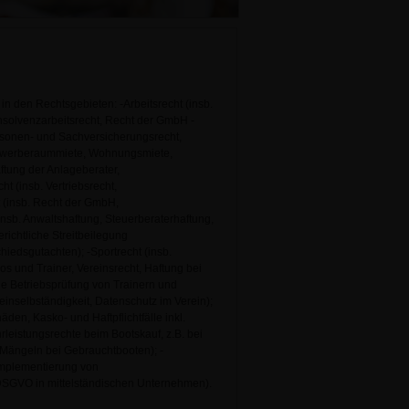
in den Rechtsgebieten: -Arbeitsrecht (insb.
nsolvenzarbeitsrecht, Recht der GmbH -
ersonen- und Sachversicherungsrecht,
. Gewerberaummiete, Wohnungsmiete,
aftung der Anlageberater,
t (insb. Vertriebsrecht,
t (insb. Recht der GmbH,
insb. Anwaltshaftung, Steuerberaterhaftung,
richtliche Streitbeilegung
hiedsgutachten); -Sportrecht (insb.
ios und Trainer, Vereinsrecht, Haftung bei
he Betriebsprüfung von Trainern und
einselbständigkeit, Datenschutz im Verein);
den, Kasko- und Haftpflichtfälle inkl.
eistungsrechte beim Bootskauf, z.B. bei
Mängeln bei Gebrauchtbooten); -
 Implementierung von
GVO in mittelständischen Unternehmen).