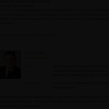
verfüge über entsprechende Erfahrung.
Was mich dazu qualifiziert:
Ich bin u.a. Wirtschaftsmediatorin, Kommunikationstrainerin, Personal Coach,Verä
und Telemanagerin und daher speziell auch für ELearning und Blended Learning a
Darüber hinaus komme ich aus der Praxis, denn ich war viele Jahre freigestellte Be
Funktionen.
Deutschland, Langenfeld | Mitglied seit 24.06.2012
Ralf Becker
(3)
Bietet:
Seminare zur Einhaltung der Datenschutz-
Werbung,Social-Media und Datenschutz,Dat
Webinare vom Arbeitsplatz oder von Dahe
Spezialisiert:
Datenschutz & Social Media, Datenschutz 
Personalbereich
IHK-zertifizierter Datenschutzbeauftragter in verschiedenen mittelständischen U
internationaler Konzerne - Themenschwerpunkte insbesondere rechtliche Fragen 
Social-Media und Vermarktung