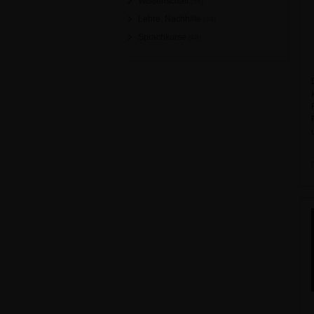
Wissenschaft
[56]
Lehre, Nachhilfe
[98]
Sprachkurse
[48]