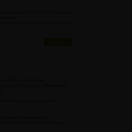
nderungsmanagerin, TeleTutorin, TeleAutuorin
usgebildet.
triebsratsvorsitzende mit allen nur denkbaren
Zum Profil
Vorschriften,rechtskonforme
enschutz-Schulungen für Mitarbeiter als
im
im Direktmarketing, Datenschutz im
nternehmen und Repräsentanzen
im Personaldatenschutz und im Bereich