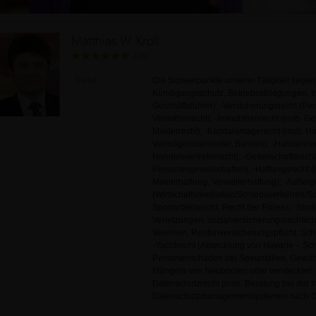
Matthias W. Kroll
(26)
Bietet:
Die Schwerpunkte unserer Tätigkeit liegen 
Kündigungsschutz, Betriebsstillegungen, I
Geschäftsführer); -Versicherungsrecht (P
Vermittlerrecht); -Immobilienrecht (insb
Maklerrecht); -Kapitalanlagerecht (insb. H
Vermögensverwalter, Banken); -Handelsrech
Handelsvertreterrecht); -Gesellschaftsrech
Personengesellschaften); -Haftungsrecht (
Maklerhaftung, Verwalterhaftung); -Außerge
(Wirtschaftsmediation/Schiedsverfahren/Sc
Sportarbeitsrecht, Recht der Fitness - Stud
Verletzungen, sozialversicherungsrechtlic
Vereinen, Rentenversicherungspflicht, Sch
-Yachtrecht (Abwicklung von Havarie – Schä
Personenschäden bei Seeunfällen, Gewährl
Mängeln von Neubooten oder versteckten 
Datenschutzrecht (insb. Beratung bei der
Datenschutzmanagementsystemen nach DS