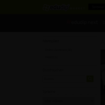
Seminar 
- Di
A
Marktplatz
Online-Seminare
[30]
Videos
[1]
Durchsuchen
Sprache