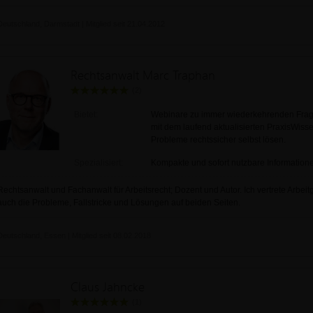
Deutschland, Darmstadt | Mitglied seit 21.04.2012
Rechtsanwalt Marc Traphan
(2)
Bietet:
Webinare zu immer wiederkehrenden Frag
mit dem laufend aktualisierten PraxisWissen
Probleme rechtssicher selbst lösen.
Spezialisiert:
Kompakte und sofort nutzbare Informationen
Rechtsanwalt und Fachanwalt für Arbeitsrecht; Dozent und Autor. Ich vertrete Arb
auch die Probleme, Fallstricke und Lösungen auf beiden Seiten.
Deutschland, Essen | Mitglied seit 08.02.2018
Claus Jahncke
(1)