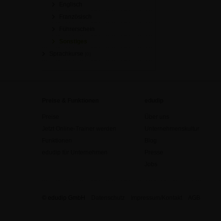
Englisch
Französisch
Führerschein
Sonstiges
Sprachkurse
[0]
Preise & Funktionen
edudip
Preise
Über uns
Jetzt Online-Trainer werden
Unternehmenskultur
Funktionen
Blog
edudip für Unternehmen
Presse
Jobs
© edudip GmbH
Datenschutz
Impressum/Kontakt
AGB