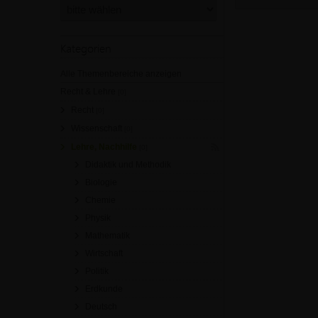
Kategorien
Alle Themenbereiche anzeigen
Recht & Lehre
[0]
Recht
[0]
Wissenschaft
[0]
Lehre, Nachhilfe
[0]
Didaktik und Methodik
Biologie
Chemie
Physik
Mathematik
Wirtschaft
Politik
Erdkunde
Deutsch