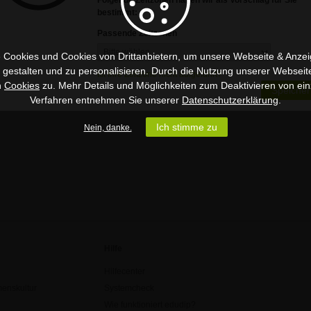
Folgende Zeitzonen haben wir als Vorschlag für Sie
Kontakt
bestimmt:
Passende Zeitzonen
Land
Deutschland
 Cookies und Cookies von Drittanbietern, um unsere Webseite & Anzeig
Webseite
https://rebrand.ly/0a3653
u gestalten und zu personalisieren. Durch die Nutzung unserer Webseit
Ist Ihre Zeitzone nicht aufgeführt?
n
Cookies
zu. Mehr Details und Möglichkeiten zum Deaktivieren von ein
Speicher
Verfahren entnehmen Sie unserer
Datenschutzerklärung
.
Ich stimme zu
Nein, danke.
Hilfe
Hilfecenter
enskultur
Systemcheck
Wie funktioniert edudip?