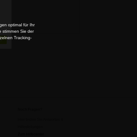
en optimal für Ihr
e stimmen Sie der
zelnen Tracking-
n
Noch Fragen?
Hier finden Sie Antworten &
Hilfestellungen:
Zum Hilfecenter