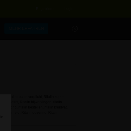
Registrieren
Login
.
MEHR ERFAHREN
ek, Ritalin recept verplicht, Ritalin kopen
egale status, Ritalin bijwerkingen, ritalin
lin werking, ritalin bestellen, ritalin kruidvat,
schikbaarheid, Ritalin dosering, Ritalin
Sie