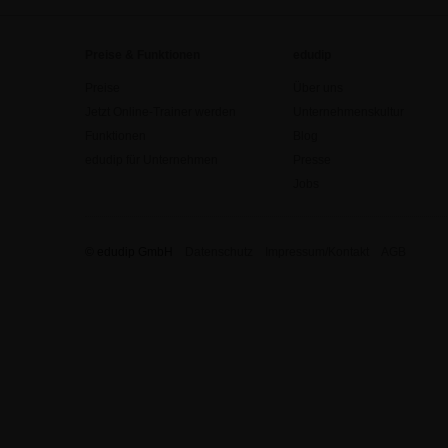
Preise & Funktionen
edudip
Preise
Über uns
Jetzt Online-Trainer werden
Unternehmenskultur
Funktionen
Blog
edudip für Unternehmen
Presse
Jobs
© edudip GmbH
Datenschutz
Impressum/Kontakt
AGB