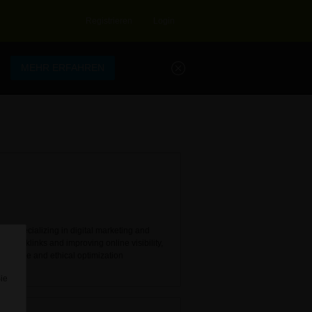
Registrieren
Login
.
MEHR ERFAHREN
b, specializing in digital marketing and
ty backlinks and improving online visibility,
ffective and ethical optimization
Sie