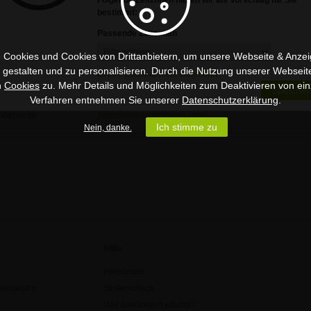
Kontakt
Folgende Zeitzonen haben wir als Vorschlag für Sie
bestimmt:
Firma
Big Tech Web
Passende Zeitzonen
Straße
356 E Main St, Atlanta, 85001
 Cookies und Cookies von Drittanbietern, um unsere Webseite & Anzeig
PLZ
85001
u gestalten und zu personalisieren. Durch die Nutzung unserer Webseit
Ist Ihre Zeitzone nicht aufgeführt?
Stadt
Atlanta
n
Cookies
zu. Mehr Details und Möglichkeiten zum Deaktivieren von ein
Speicher
Land
USA
Verfahren entnehmen Sie unserer
Datenschutzerklärung
.
Webseite
https://www.bigtechweb.com/
Ich stimme zu
Nein, danke.
Hilfe
Hilfecenter
enskultur
Systemcheck
Wie funktioniert edudip?