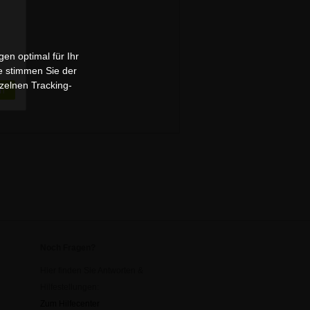
en optimal für Ihr
e stimmen Sie der
zelnen Tracking-
n
Noch Fragen?
Hier finden Sie Antworten &
Hilfestellungen:
Zum Hilfecenter