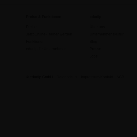
Preise & Funktionen
edudip
Preise
Über uns
Jetzt Online-Trainer werden
Unternehmenskultur
Funktionen
Blog
edudip für Unternehmen
Presse
Jobs
© edudip GmbH
Datenschutz
Impressum/Kontakt
AGB