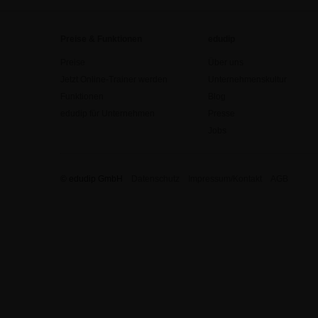
Preise & Funktionen
edudip
Preise
Über uns
Jetzt Online-Trainer werden
Unternehmenskultur
Funktionen
Blog
edudip für Unternehmen
Presse
Jobs
© edudip GmbH
Datenschutz
Impressum/Kontakt
AGB