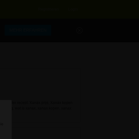
Registrieren
Login
.
MEHR ERFAHREN
x zonder recept. Xanax prijs, Xanax kopen
werking, wat is xanax, xanax kopen, xanax
 2mg,
Sie