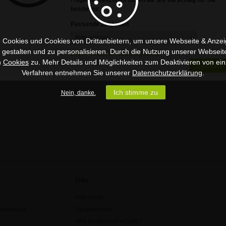
Folgende Zeitzonen haben wir als Vorschlag für Sie
bestimmt:
Land
Deutschland
Webseite
Passende Zeitzonen
https://rb.gy/16qeb5
 Cookies und Cookies von Drittanbietern, um unsere Webseite & Anzeig
u gestalten und zu personalisieren. Durch die Nutzung unserer Webseit
Ist Ihre Zeitzone nicht aufgeführt?
n
Cookies
zu. Mehr Details und Möglichkeiten zum Deaktivieren von ein
Speicher
Verfahren entnehmen Sie unserer
Datenschutzerklärung
.
Ich stimme zu
Nein, danke.
Hilfe
Hilfecenter
enskultur
Systemcheck
Wie funktioniert edudip?