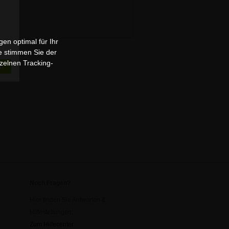
en optimal für Ihr
e stimmen Sie der
zelnen Tracking-
n
Noch Fragen?
Hier finden Sie Antworten &
Hilfestellungen:
Zum Hilfecenter