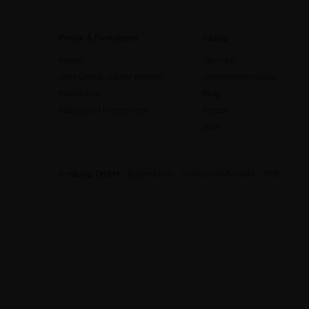
Preise & Funktionen
edudip
Preise
Über uns
Jetzt Online-Trainer werden
Unternehmenskultur
Funktionen
Blog
edudip für Unternehmen
Presse
Jobs
© edudip GmbH
Datenschutz
Impressum/Kontakt
AGB