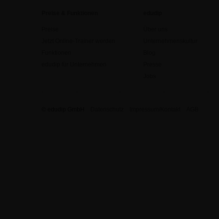
Preise & Funktionen
edudip
Preise
Über uns
Jetzt Online-Trainer werden
Unternehmenskultur
Funktionen
Blog
edudip für Unternehmen
Presse
Jobs
© edudip GmbH
Datenschutz
Impressum/Kontakt
AGB