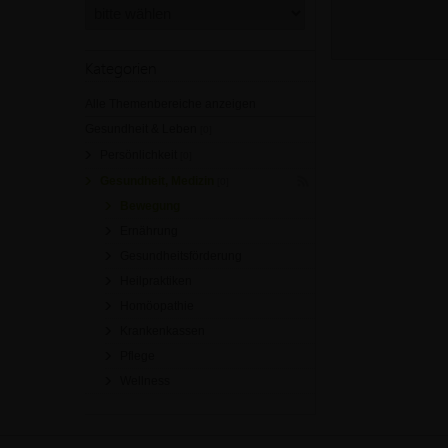
Kategorien
Alle Themenbereiche anzeigen
Gesundheit & Leben
[0]
Persönlichkeit
[0]
Gesundheit, Medizin
[0]
Bewegung
Ernährung
Gesundheitsförderung
Heilpraktiken
Homöopathie
Krankenkassen
Pflege
Wellness