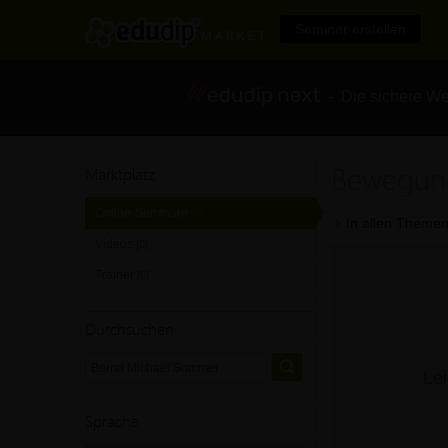
Seminar erstellen
- Die sichere We
Bewegun
Marktplatz
Online-Seminare
[0]
In allen Themen
Videos
[0]
Trainer
[0]
Durchsuchen
Lei
Sprache