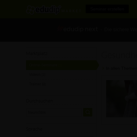
Seminar erstellen
- Die sichere We
Gesundhe
Marktplatz
Online-Seminare
[1]
In allen Themen
Videos
[1]
Trainer
[0]
Durchsuchen
Sprache