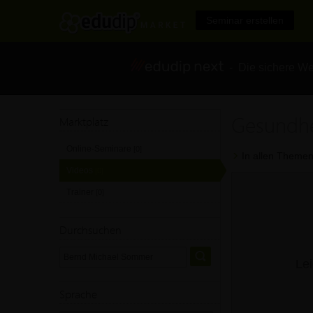
Seminar erstellen
- Die sichere We
Gesundhe
Marktplatz
Online-Seminare
[0]
In allen Themen
Videos
[0]
Trainer
[0]
Durchsuchen
Lei
Sprache