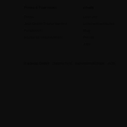
Preise & Funktionen
edudip
Preise
Über uns
Jetzt Online-Trainer werden
Unternehmenskultur
Funktionen
Blog
edudip für Unternehmen
Presse
Jobs
© edudip GmbH
Datenschutz
Impressum/Kontakt
AGB