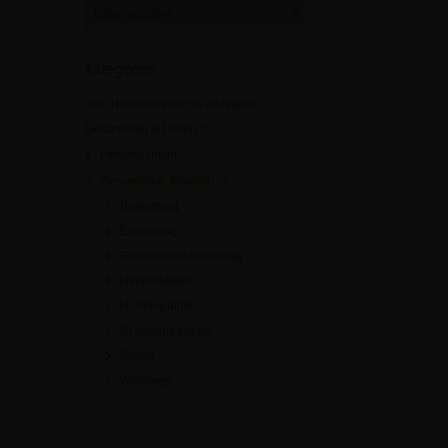
Kategorien
Alle Themenbereiche anzeigen
Gesundheit & Leben
[0]
Persönlichkeit
[0]
Gesundheit, Medizin
[0]
Bewegung
Ernährung
Gesundheitsförderung
Heilpraktiken
Homöopathie
Krankenkassen
Pflege
Wellness