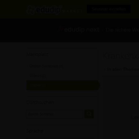
Seminar erstellen
- Die sichere We
Krankenk
Marktplatz
Online-Seminare
[0]
In allen Themen
Videos
[0]
Trainer
[0]
Durchsuchen
Lei
Sprache