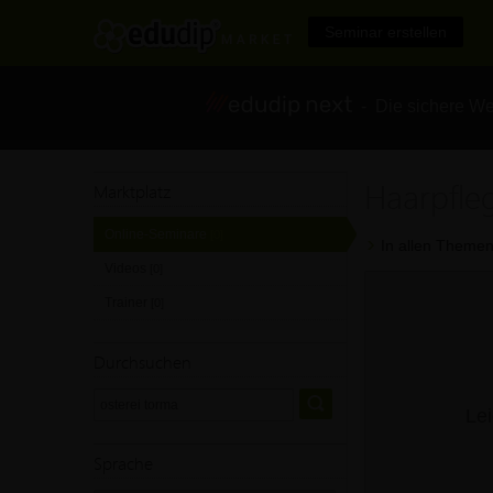
Seminar erstellen
- Die sichere We
Haarpfle
Marktplatz
Online-Seminare
[0]
In allen Themen
Videos
[0]
Trainer
[0]
Durchsuchen
Lei
Sprache