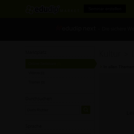
Seminar erstellen
- Die sichere We
Kultur > 
Marktplatz
Online-Seminare
[0]
In allen Themen
Videos
[0]
Trainer
[0]
Durchsuchen
Lei
Sprache