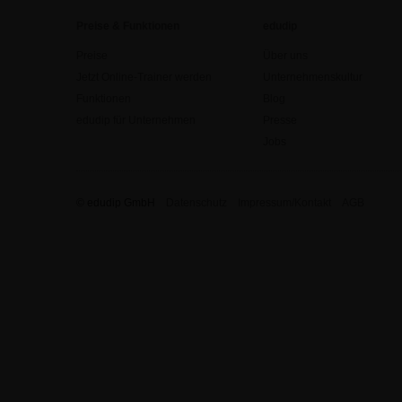
Preise & Funktionen
edudip
Preise
Über uns
Jetzt Online-Trainer werden
Unternehmenskultur
Funktionen
Blog
edudip für Unternehmen
Presse
Jobs
© edudip GmbH
Datenschutz
Impressum/Kontakt
AGB