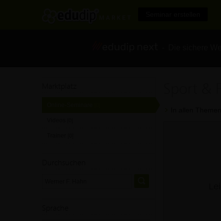
Seminar erstellen
- Die sichere We
Sport & 
Marktplatz
Online-Seminare
[0]
In allen Themen
Videos
[0]
Trainer
[0]
Durchsuchen
Lei
Sprache