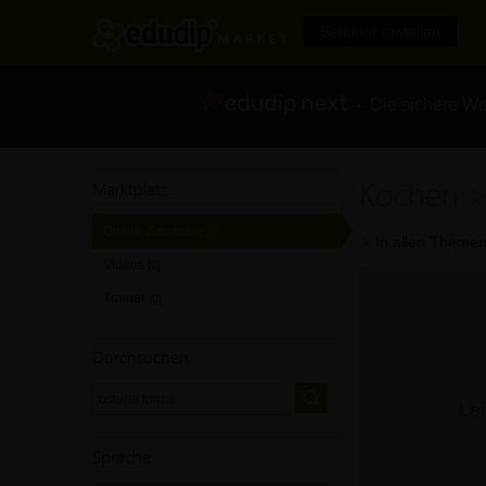
Seminar erstellen
- Die sichere We
Kochen >
Marktplatz
Online-Seminare
[0]
In allen Themen
Videos
[0]
Trainer
[0]
Durchsuchen
Lei
Sprache