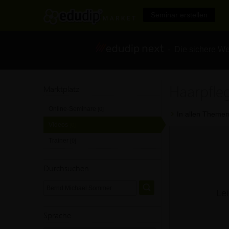
Seminar erstellen
- Die sichere We
Haarpfle
Marktplatz
Online-Seminare
[0]
In allen Themen
Videos
[0]
Trainer
[0]
Durchsuchen
Lei
Sprache