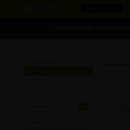
Seminar erstellen
- Die sichere We
Literatur
Marktplatz
Online-Seminare
[0]
In allen Themen
Videos
[0]
Trainer
[0]
Durchsuchen
Lei
Sprache