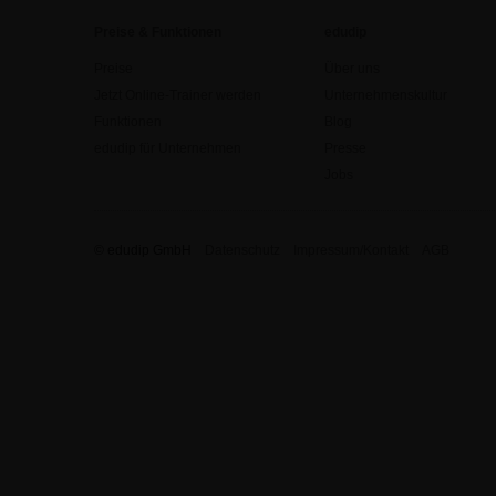
Preise & Funktionen
edudip
Preise
Über uns
Jetzt Online-Trainer werden
Unternehmenskultur
Funktionen
Blog
edudip für Unternehmen
Presse
Jobs
© edudip GmbH
Datenschutz
Impressum/Kontakt
AGB