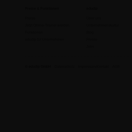
Preise & Funktionen
edudip
Preise
Über uns
Jetzt Online-Trainer werden
Unternehmenskultur
Funktionen
Blog
edudip für Unternehmen
Presse
Jobs
© edudip GmbH
Datenschutz
Impressum/Kontakt
AGB