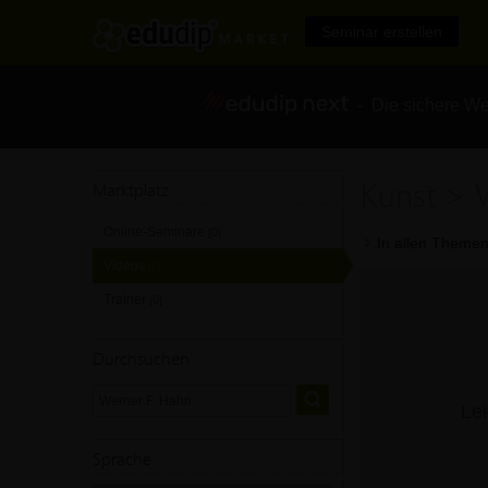
Seminar erstellen
- Die sichere We
Kunst > 
Marktplatz
Online-Seminare
[0]
In allen Themen
Videos
[0]
Trainer
[0]
Durchsuchen
Lei
Sprache