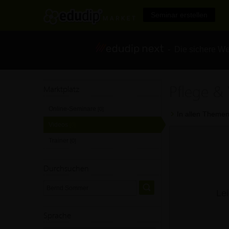
Seminar erstellen
- Die sichere We
Pflege &
Marktplatz
Online-Seminare
[0]
In allen Themen
Videos
[0]
Trainer
[0]
Durchsuchen
Lei
Sprache