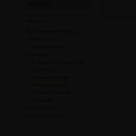
Kategorien
Alle Themenbereiche anzeigen
Freizeit & Familie
[0]
Aktiv & unterwegs
[0]
Familie
[0]
Beziehung & Kommunikation
Erziehung
Geburt & Säuglinge
Pflege & Vorsorge
Schule & Förderung
Sonstiges
Kunst & Kultur
[0]
Make-up & Beauty
[0]