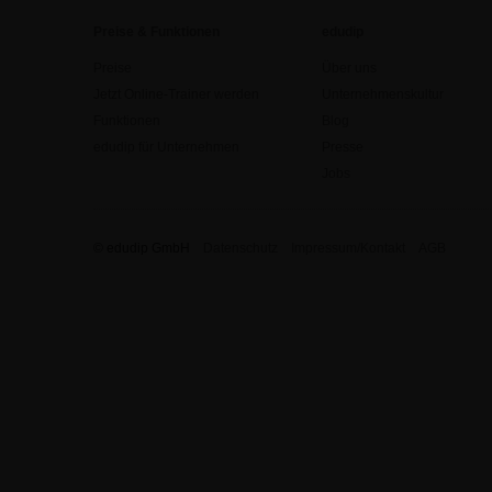
Preise & Funktionen
edudip
Preise
Über uns
Jetzt Online-Trainer werden
Unternehmenskultur
Funktionen
Blog
edudip für Unternehmen
Presse
Jobs
© edudip GmbH
Datenschutz
Impressum/Kontakt
AGB