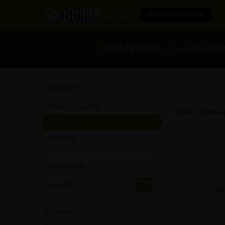
Seminar erstellen
- Die sichere We
Aktiv & 
Marktplatz
Online-Seminare
[0]
In allen Themen
Videos
[0]
Trainer
[0]
Durchsuchen
Lei
Sprache