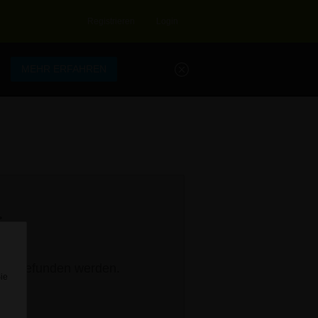
Registrieren
Login
.
MEHR ERFAHREN
s.
rage gefunden werden.
Sie