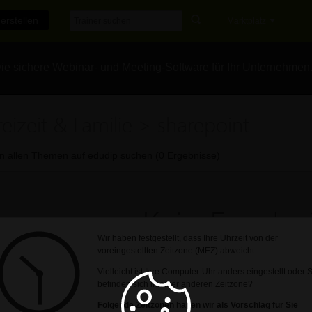
erstellen
Marktplatz
e sichere Webinar- und Meeting-Software für Ihr Unternehmen
reizeit & Familie > sharepoint
In allen Themen auf edudip suchen (0 Ergebnisse)
Kein Ergebni
Wir haben festgestellt, dass Ihre Uhrzeit von der
voreingestellten Zeitzone (MEZ) abweicht.
Leider konnte kein Ergebnis zu Ihrer Suchanf
Vielleicht ist Ihre Computer-Uhr anders eingestellt oder 
befinden sich in einer anderen Zeitzone?
Folgende Zeitzonen haben wir als Vorschlag für Sie