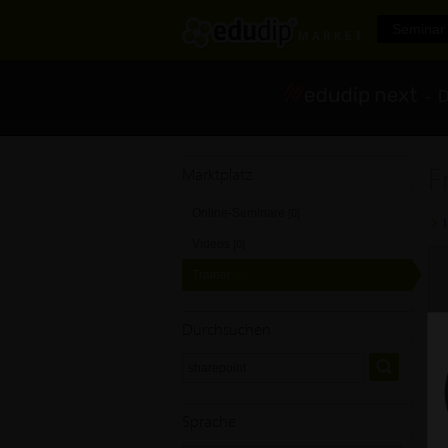
Seminar 
- Di
F
Marktplatz
Online-Seminare
[0]
Videos
[0]
Trainer
[0]
Durchsuchen
Sprache