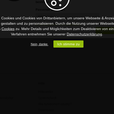
bestimmt:
Passende Zeitzonen
 Cookies und Cookies von Drittanbietern, um unsere Webseite & Anzeig
u gestalten und zu personalisieren. Durch die Nutzung unserer Webseit
Ist Ihre Zeitzone nicht aufgeführt?
n
Cookies
zu. Mehr Details und Möglichkeiten zum Deaktivieren von ein
Speicher
Verfahren entnehmen Sie unserer
Datenschutzerklärung
.
Ich stimme zu
Nein, danke.
Hilfe
Hilfecenter
enskultur
Systemcheck
Wie funktioniert edudip?
Downloads