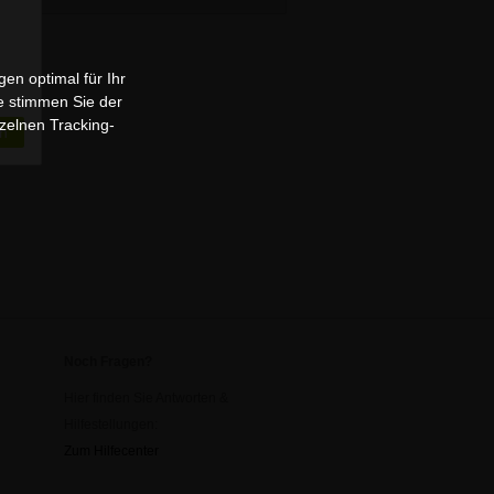
en optimal für Ihr
e stimmen Sie der
zelnen Tracking-
n
Noch Fragen?
Hier finden Sie Antworten &
Hilfestellungen:
Zum Hilfecenter