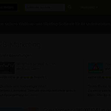
erstellen
Marktplatz
e sichere Webinar- und Meeting-Software für Ihr Unternehmen
2B-Marketing
tuelle Bewertungen
WordPress optimal nutzen
Pow
von
Martin Glanert
von
wurde mit
bewertet:
wurde mit
"Qualitativ sehr hochwertiger Inhalt.
"Tolles Thema, tol
Technisch-komplexe Thematik gut erläutert sowie optisch
Ein wenig kannte 
gut dargestellt und für
...
mehr
klarer. Man kann