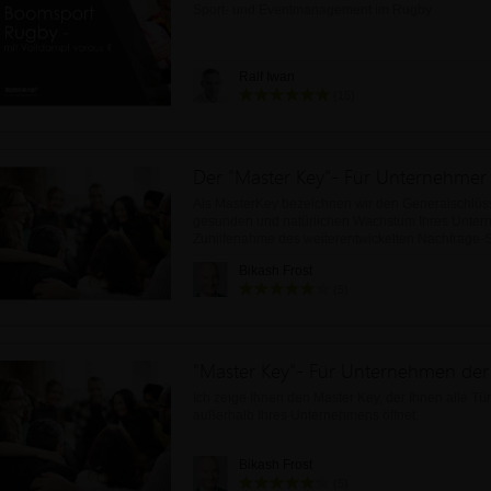
Sport- und Eventmanagement im Rugby
Ralf Iwan
(15)
Der "Master Key"- Für Unternehmer
Als MasterKey bezeichnen wir den Generalschlüs
gesunden und natürlichen Wachstum Ihres Unter
Zuhilfenahme des weiterentwickelten Nachfrage
Bikash Frost
(5)
"Master Key"- Für Unternehmen der
Ich zeige Ihnen den Master Key, der Ihnen alle Tü
außerhalb Ihres Unternehmens öffnet.
Bikash Frost
(5)