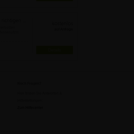
Füllen Sie Ihren Messestand mit den richtigen Besuchern.
kostenlos
wertvollen
auf Anfrage
sseauftritt
Details
Noch Fragen?
Hier finden Sie Antworten &
Hilfestellungen:
Zum Hilfecenter