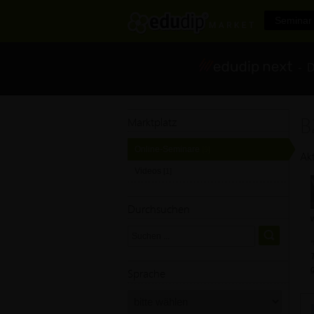
Seminar 
- Di
B
Marktplatz
Online-Seminare
[9]
Ak
Videos
[1]
Durchsuchen
Sprache