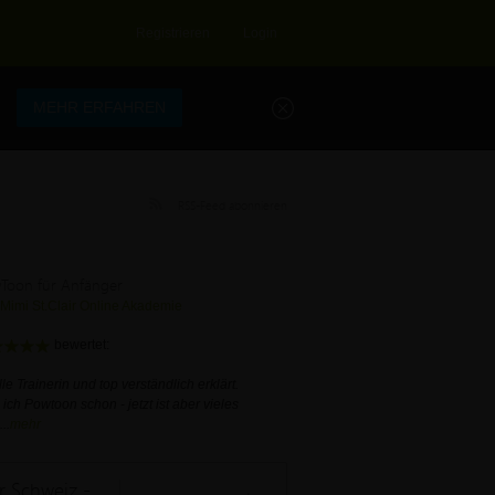
Registrieren
Login
.
MEHR ERFAHREN
RSS-Feed abonnieren
Toon für Anfänger
Mimi St.Clair Online Akademie
bewertet:
le Trainerin und top verständlich erklärt.
ich Powtoon schon - jetzt ist aber vieles
...
mehr
Gratis Kontakt zu 130.000 KMU in der Schweiz - Einsatz des kmubusinesshub.ch in der Praxis