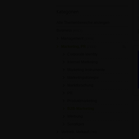
Kategorien
Alle Themenbereiche anzeigen
Business
[8017]
Management
[1503]
Marketing, PR
[2121]
Corporate Identity
Internet Marketing
Marketing Instrumente
Marketingstrategie
Marktforschung
PR
Produktmarketing
B2B-Marketing
Werbung
Sonstiges
Vertrieb, Verkauf
[780]