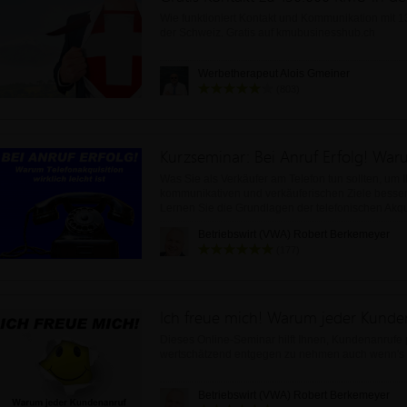
Wie funktioniert Kontakt und Kommunikation mit 
der Schweiz. Gratis auf kmubusinesshub.ch
Werbetherapeut Alois Gmeiner
(803)
Was Sie als Verkäufer am Telefon tun sollten, um I
kommunikativen und verkäuferischen Ziele besser
Lernen Sie die Grundlagen der telefonischen Akqu
Betriebswirt (VWA) Robert Berkemeyer
(177)
Dieses Online-Seminar hilft Ihnen, Kundenanrufe 
wertschätzend entgegen zu nehmen auch wenn's m
Betriebswirt (VWA) Robert Berkemeyer