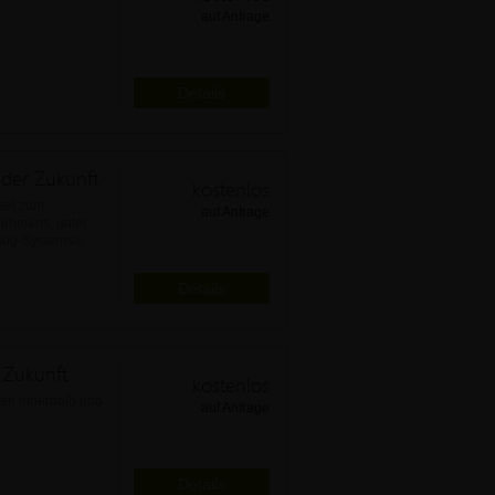
auf Anfrage
Details
 der Zukunft
kostenlos
sel zum
auf Anfrage
nehmens, unter
-Sog-Systems®.
Details
 Zukunft
kostenlos
ren innerhalb und
auf Anfrage
Details