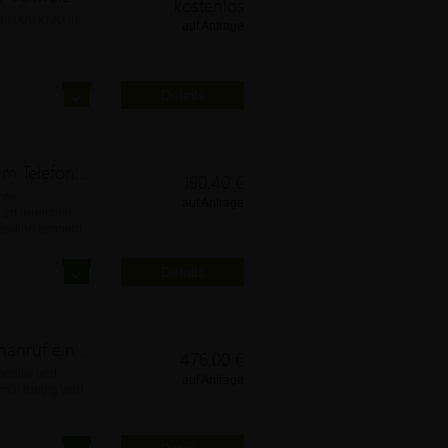
kostenlos
130.000 KMU in
auf Anfrage
Details
Kurzseminar: Bei Anruf Erfolg! Warum Telefonakquisition wirklich leicht ist
190,40 €
hre
auf Anfrage
 zu erreichen.
isition kennen!
Details
Ich freue mich! Warum jeder Kundenanruf ein Geschenk ist
476,00 €
positiv und
auf Anfrage
al ruppig wird.